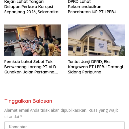
Kejari Lahat Tangani
DPRD Lahat
Delapan Perkara Korupsi
Rekomendasikan
Sepanjang 2026, Selamatkan
Pencabutan IUP PT LPPBJ
Kerugian Negara Hampir
Rp2 Miliar
Pemkab Lahat Sebut Tak
Tuntut Janji DPRD, Eks
Berwenang Larang PT ALR
Karyawan PT LPPBJ Datangi
Gunakan Jalan Pertamina,
Sidang Paripurna
Solusi Diminta Lewat Dialog
Tinggalkan Balasan
Alamat email Anda tidak akan dipublikasikan.
Ruas yang wajib
ditandai
*