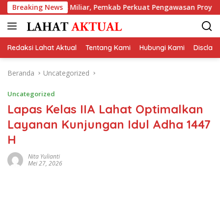
Langsung
Rp2,18 Miliar, Pemkab Perkuat Pengawasan Proyek
Breaking News
Sis
ke
konten
Redaksi Lahat Aktual
Tentang Kami
Hubungi Kami
Disclai
Beranda
Uncategorized
Uncategorized
Lapas Kelas IIA Lahat Optimalkan
Layanan Kunjungan Idul Adha 1447
H
Nita Yulianti
Mei 27, 2026