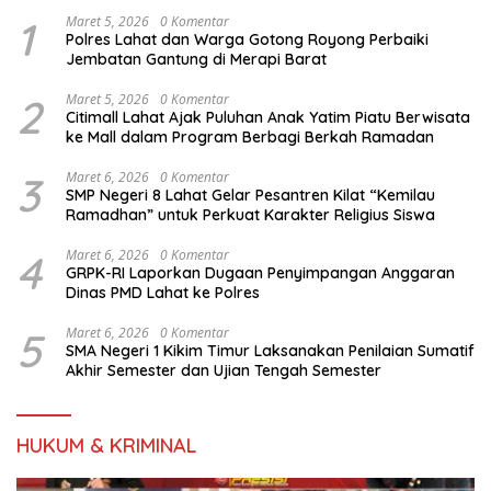
1
Maret 5, 2026
0 Komentar
Polres Lahat dan Warga Gotong Royong Perbaiki
Jembatan Gantung di Merapi Barat
2
Maret 5, 2026
0 Komentar
Citimall Lahat Ajak Puluhan Anak Yatim Piatu Berwisata
ke Mall dalam Program Berbagi Berkah Ramadan
3
Maret 6, 2026
0 Komentar
SMP Negeri 8 Lahat Gelar Pesantren Kilat “Kemilau
Ramadhan” untuk Perkuat Karakter Religius Siswa
4
Maret 6, 2026
0 Komentar
GRPK-RI Laporkan Dugaan Penyimpangan Anggaran
Dinas PMD Lahat ke Polres
5
Maret 6, 2026
0 Komentar
SMA Negeri 1 Kikim Timur Laksanakan Penilaian Sumatif
Akhir Semester dan Ujian Tengah Semester
HUKUM & KRIMINAL