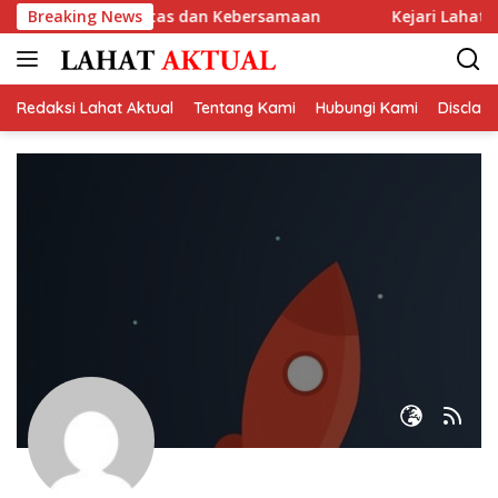
Langsung
 Perkuat Sportivitas dan Kebersamaan
Breaking News
Kejari Lahat Pa
ke
konten
Redaksi Lahat Aktual
Tentang Kami
Hubungi Kami
Disclai