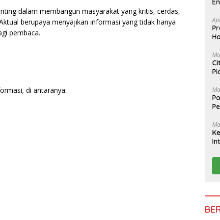
En
R
nting dalam membangun masyarakat yang kritis, cerdas,
Ap
 Aktual berupaya menyajikan informasi yang tidak hanya
Pr
bagi pembaca.
Ha
Ma
Ci
Pi
B
Ma
ormasi, di antaranya:
Po
Pe
Ma
Ke
In
T
BE