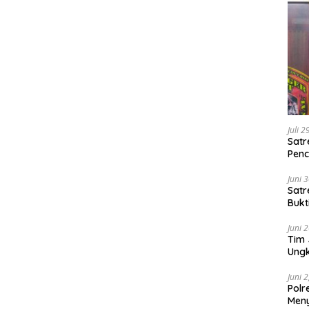
Juli 
Satr
Penc
Juni 
Satr
Bukt
Kasu
Juni 
Tim 
Ungk
Satu
Juni 
Polr
Men