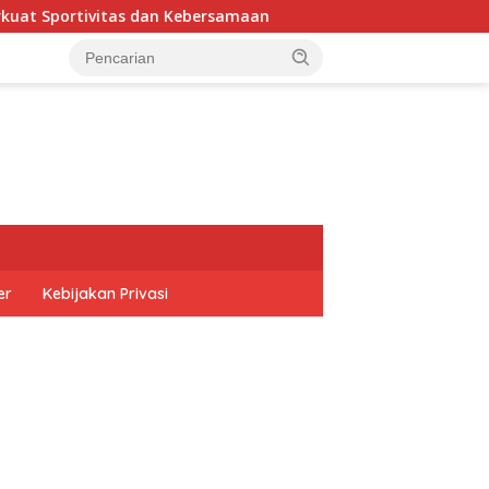
vitas dan Kebersamaan
Kejari Lahat Paparkan Pemuliha
er
Kebijakan Privasi