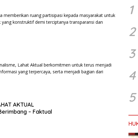
1
ga memberikan ruang partisipasi kepada masyarakat untuk
 yang konstruktif demi terciptanya transparansi dan
2
3
alisme, Lahat Aktual berkomitmen untuk terus menjadi
4
formasi yang terpercaya, serta menjadi bagian dari
5
AHAT AKTUAL
Berimbang – Faktual
HU