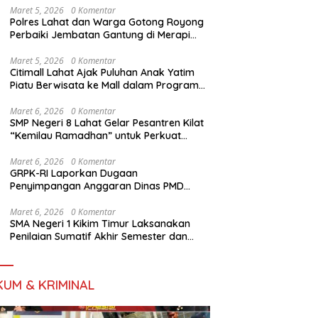
Maret 5, 2026
0 Komentar
Polres Lahat dan Warga Gotong Royong
Perbaiki Jembatan Gantung di Merapi
Barat
Maret 5, 2026
0 Komentar
Citimall Lahat Ajak Puluhan Anak Yatim
Piatu Berwisata ke Mall dalam Program
Berbagi Berkah Ramadan
Maret 6, 2026
0 Komentar
SMP Negeri 8 Lahat Gelar Pesantren Kilat
“Kemilau Ramadhan” untuk Perkuat
Karakter Religius Siswa
Maret 6, 2026
0 Komentar
GRPK-RI Laporkan Dugaan
Penyimpangan Anggaran Dinas PMD
Lahat ke Polres
Maret 6, 2026
0 Komentar
SMA Negeri 1 Kikim Timur Laksanakan
Penilaian Sumatif Akhir Semester dan
Ujian Tengah Semester
KUM & KRIMINAL