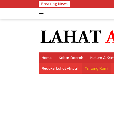
Langsung
Breaking News
Lapas Kel
ke
konten
Home
Kabar Daerah
Hukum & Krim
Redaksi Lahat Aktual
Tentang Kami