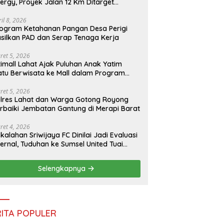
ergy, Proyek Jalan 12 Km Ditarget
ampung 3 Tahun
ril 8, 2026
ogram Ketahanan Pangan Desa Perigi
silkan PAD dan Serap Tenaga Kerja
ret 5, 2026
timall Lahat Ajak Puluhan Anak Yatim
atu Berwisata ke Mall dalam Program
erbagi Berkah Ramadan
ret 5, 2026
lres Lahat dan Warga Gotong Royong
rbaiki Jembatan Gantung di Merapi Barat
ret 4, 2026
kalahan Sriwijaya FC Dinilai Jadi Evaluasi
ternal, Tuduhan ke Sumsel United Tuai
anggapan
Selengkapnya
RITA POPULER