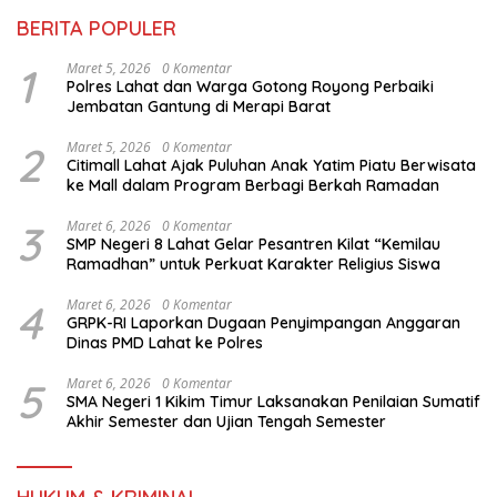
BERITA POPULER
1
Maret 5, 2026
0 Komentar
Polres Lahat dan Warga Gotong Royong Perbaiki
Jembatan Gantung di Merapi Barat
2
Maret 5, 2026
0 Komentar
Citimall Lahat Ajak Puluhan Anak Yatim Piatu Berwisata
ke Mall dalam Program Berbagi Berkah Ramadan
3
Maret 6, 2026
0 Komentar
SMP Negeri 8 Lahat Gelar Pesantren Kilat “Kemilau
Ramadhan” untuk Perkuat Karakter Religius Siswa
4
Maret 6, 2026
0 Komentar
GRPK-RI Laporkan Dugaan Penyimpangan Anggaran
Dinas PMD Lahat ke Polres
5
Maret 6, 2026
0 Komentar
SMA Negeri 1 Kikim Timur Laksanakan Penilaian Sumatif
Akhir Semester dan Ujian Tengah Semester