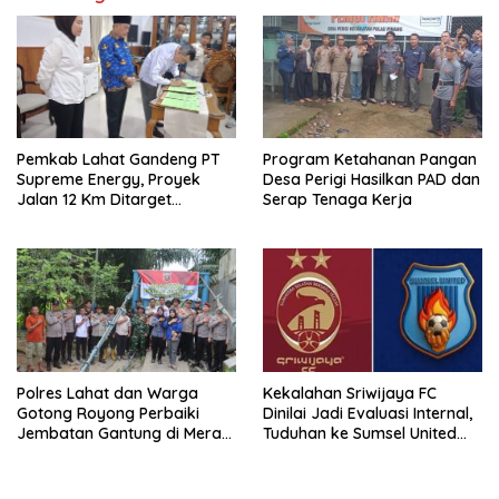
Program Ketahanan Pangan
Pemkab Lahat Gandeng PT
Desa Perigi Hasilkan PAD dan
Supreme Energy, Proyek
Serap Tenaga Kerja
Jalan 12 Km Ditarget
Rampung 3 Tahun
Polres Lahat dan Warga
Kekalahan Sriwijaya FC
Gotong Royong Perbaiki
Dinilai Jadi Evaluasi Internal,
Jembatan Gantung di Merapi
Tuduhan ke Sumsel United
Barat
Tuai Tanggapan