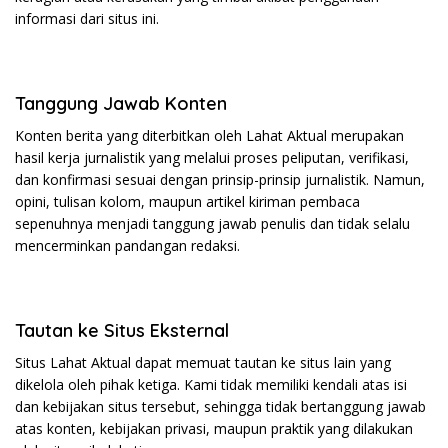
informasi dari situs ini.
Tanggung Jawab Konten
Konten berita yang diterbitkan oleh Lahat Aktual merupakan
hasil kerja jurnalistik yang melalui proses peliputan, verifikasi,
dan konfirmasi sesuai dengan prinsip-prinsip jurnalistik. Namun,
opini, tulisan kolom, maupun artikel kiriman pembaca
sepenuhnya menjadi tanggung jawab penulis dan tidak selalu
mencerminkan pandangan redaksi.
Tautan ke Situs Eksternal
Situs Lahat Aktual dapat memuat tautan ke situs lain yang
dikelola oleh pihak ketiga. Kami tidak memiliki kendali atas isi
dan kebijakan situs tersebut, sehingga tidak bertanggung jawab
atas konten, kebijakan privasi, maupun praktik yang dilakukan