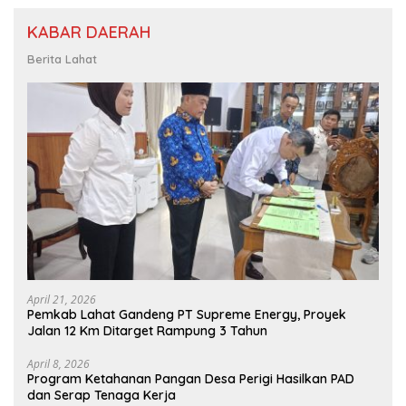
KABAR DAERAH
Berita Lahat
April 21, 2026
Pemkab Lahat Gandeng PT Supreme Energy, Proyek
Jalan 12 Km Ditarget Rampung 3 Tahun
April 8, 2026
Program Ketahanan Pangan Desa Perigi Hasilkan PAD
dan Serap Tenaga Kerja