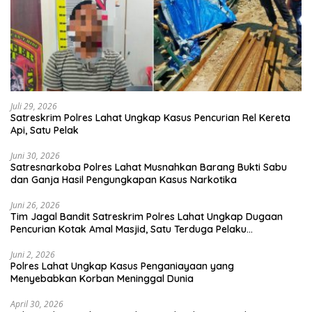
Juli 29, 2026
Satreskrim Polres Lahat Ungkap Kasus Pencurian Rel Kereta
Api, Satu Pelak
Juni 30, 2026
Satresnarkoba Polres Lahat Musnahkan Barang Bukti Sabu
dan Ganja Hasil Pengungkapan Kasus Narkotika
Juni 26, 2026
Tim Jagal Bandit Satreskrim Polres Lahat Ungkap Dugaan
Pencurian Kotak Amal Masjid, Satu Terduga Pelaku
Diamankan
Juni 2, 2026
Polres Lahat Ungkap Kasus Penganiayaan yang
Menyebabkan Korban Meninggal Dunia
April 30, 2026