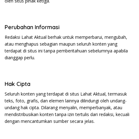
oleh situs pihak ketiga.
Perubahan Informasi
Redaksi Lahat Aktual berhak untuk memperbarui, mengubah,
atau menghapus sebagian maupun seluruh konten yang
terdapat di situs ini tanpa pemberitahuan sebelumnya apabila
dianggap perlu.
Hak Cipta
Seluruh konten yang terdapat di situs Lahat Aktual, termasuk
teks, foto, grafis, dan elemen lainnya dilindungi oleh undang-
undang hak cipta. Dilarang menyalin, memperbanyak, atau
mendistribusikan konten tanpa izin tertulis dari redaksi, kecuali
dengan mencantumkan sumber secara jelas.