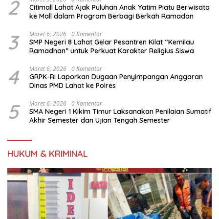
2
Citimall Lahat Ajak Puluhan Anak Yatim Piatu Berwisata
ke Mall dalam Program Berbagi Berkah Ramadan
3
Maret 6, 2026
0 Komentar
SMP Negeri 8 Lahat Gelar Pesantren Kilat “Kemilau
Ramadhan” untuk Perkuat Karakter Religius Siswa
4
Maret 6, 2026
0 Komentar
GRPK-RI Laporkan Dugaan Penyimpangan Anggaran
Dinas PMD Lahat ke Polres
5
Maret 6, 2026
0 Komentar
SMA Negeri 1 Kikim Timur Laksanakan Penilaian Sumatif
Akhir Semester dan Ujian Tengah Semester
HUKUM & KRIMINAL