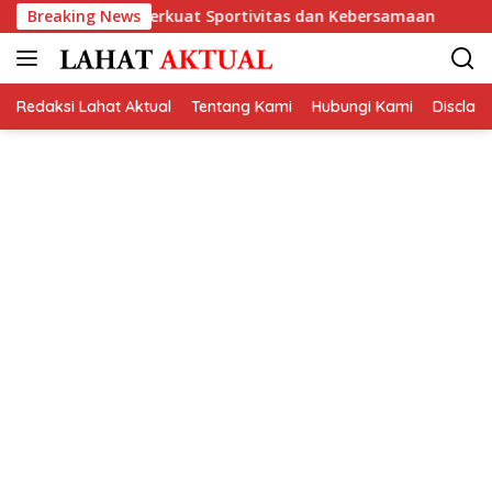
Langsung
ke-81 RI, Perkuat Sportivitas dan Kebersamaan
Breaking News
Kejari
ke
konten
Redaksi Lahat Aktual
Tentang Kami
Hubungi Kami
Disclai