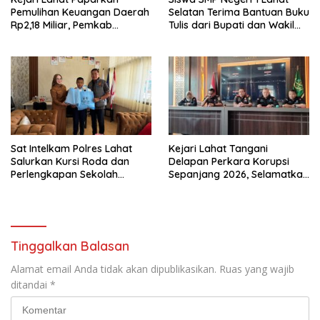
Pemulihan Keuangan Daerah
Selatan Terima Bantuan Buku
Rp2,18 Miliar, Pemkab
Tulis dari Bupati dan Wakil
Perkuat Pengawasan Proyek
Bupati Lahat
Sat Intelkam Polres Lahat
Kejari Lahat Tangani
Salurkan Kursi Roda dan
Delapan Perkara Korupsi
Perlengkapan Sekolah
Sepanjang 2026, Selamatkan
Melalui Program GEBRAKAN
Kerugian Negara Hampir
Rp2 Miliar
Tinggalkan Balasan
Alamat email Anda tidak akan dipublikasikan.
Ruas yang wajib
ditandai
*