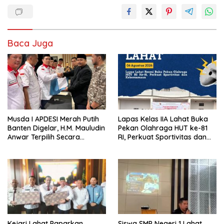
Baca Juga
Musda I APDESI Merah Putih
Lapas Kelas IIA Lahat Buka
Banten Digelar, H.M. Mauludin
Pekan Olahraga HUT ke-81
Anwar Terpilih Secara
RI, Perkuat Sportivitas dan
Aklamasi
Kebersamaan
Kejari Lahat Paparkan
Siswa SMP Negeri 1 Lahat