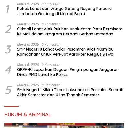
1
Maret 5, 2026
0 Komentar
Polres Lahat dan Warga Gotong Royong Perbaiki
Jembatan Gantung di Merapi Barat
2
Maret 5, 2026
0 Komentar
Citimall Lahat Ajak Puluhan Anak Yatim Piatu Berwisata
ke Mall dalam Program Berbagi Berkah Ramadan
3
Maret 6, 2026
0 Komentar
SMP Negeri 8 Lahat Gelar Pesantren Kilat “Kemilau
Ramadhan” untuk Perkuat Karakter Religius Siswa
4
Maret 6, 2026
0 Komentar
GRPK-RI Laporkan Dugaan Penyimpangan Anggaran
Dinas PMD Lahat ke Polres
5
Maret 6, 2026
0 Komentar
SMA Negeri 1 Kikim Timur Laksanakan Penilaian Sumatif
Akhir Semester dan Ujian Tengah Semester
HUKUM & KRIMINAL