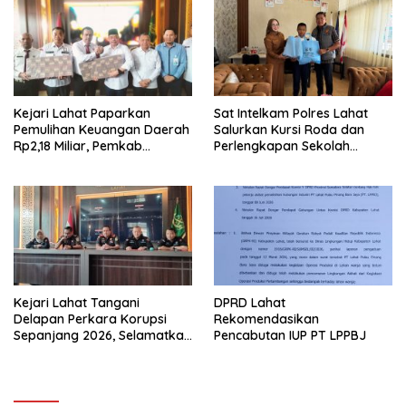
Kejari Lahat Paparkan
Sat Intelkam Polres Lahat
Pemulihan Keuangan Daerah
Salurkan Kursi Roda dan
Rp2,18 Miliar, Pemkab
Perlengkapan Sekolah
Perkuat Pengawasan Proyek
Melalui Program GEBRAKAN
Kejari Lahat Tangani
DPRD Lahat
Delapan Perkara Korupsi
Rekomendasikan
Sepanjang 2026, Selamatkan
Pencabutan IUP PT LPPBJ
Kerugian Negara Hampir
Rp2 Miliar